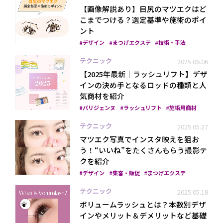
【画像解説あり】目尻のマツエクはど
こまでつける？選定基準や施術のポイ
ント
デザイン
まつげエクステ
技術・手法
テクニック
2025.06.06
【2025年最新｜ラッシュリフト】デザ
インの決め手となるロッドの種類と人
気商材を紹介
パリジェンヌ
ラッシュリフト
施術用商材
テクニック
2025.05.27
マツエク写真でインスタ映えを狙お
う！“いいね”をたくさんもらう撮影テ
クを紹介
デザイン
集客・販促
まつげエクステ
テクニック
2025.05.18
ボリュームラッシュとは？本数別デザ
インやメリット＆デメリットなど基礎