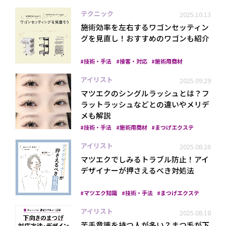
テクニック
2025.10.13
施術効率を左右するワゴンセッティン
グを見直し！おすすめのワゴンも紹介
技術・手法
接客・対応
施術用商材
アイリスト
2025.09.29
マツエクのシングルラッシュとは？フ
ラットラッシュなどとの違いやメリデ
メも解説
技術・手法
施術用商材
まつげエクステ
アイリスト
2025.08.26
マツエクでしみるトラブル防止！アイ
デザイナーが押さえるべき対処法
マツエク知識
技術・手法
まつげエクステ
アイリスト
2025.08.18
苦手意識を持つ人が多い？まつ毛が下