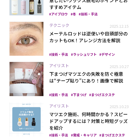
意したいワックス脱毛のポイントとお
すすめアイテム
アイブロウ
冬
技術・手法
テクニック
2025.12.15
メーテルロッドは逆使いや目頭部分の
カットもOK！アレンジ方法を解説
技術・手法
ラッシュリフト
デザイン
プライバシーポリシー
アイリスト
2025.10.27
下まつげマツエクの失敗を防ぐ極意
は“テープ貼り”にあり！画像で解説
技術・手法
下まつげ
まつげエクステ
アイリスト
2025.10.23
マツエク施術、何時間かかる？スピー
ドアップするには？対策と時短グッズ
を紹介
技術・手法
育成・キャリア
まつげエクステ