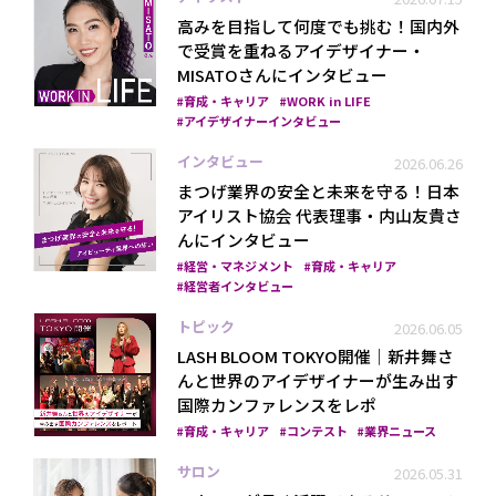
高みを目指して何度でも挑む！国内外
で受賞を重ねるアイデザイナー・
MISATOさんにインタビュー
育成・キャリア
WORK in LIFE
アイデザイナーインタビュー
インタビュー
2026.06.26
まつげ業界の安全と未来を守る！日本
プライバシーポリシー
アイリスト協会 代表理事・内山友貴さ
んにインタビュー
経営・マネジメント
育成・キャリア
経営者インタビュー
トピック
2026.06.05
LASH BLOOM TOKYO開催｜新井舞さ
んと世界のアイデザイナーが生み出す
国際カンファレンスをレポ
育成・キャリア
コンテスト
業界ニュース
サロン
2026.05.31