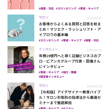
接客・対応
カウンセリング
育成・キャリア
サロン
2026.04.21
お客様からよくある質問と回答を総ま
とめ！マツエク・ラッシュリフト・ア
イブロウの基本編
カウンセリング
育成・キャリア
接客・対応
インタビュー
2026.03.13
年商19億円へと導く店舗ビジネスのプ
ロ―ビアンカグループ代表・田櫓さん
にインタビュー
育成・キャリア
独立・開業
経営者インタビュー
サロン
2026.02.28
【令和版】アイデザイナー教育バイブ
ル！サロン形態別の指導法から厳選セ
ミナーまで徹底解説
育成・キャリア
セミナー