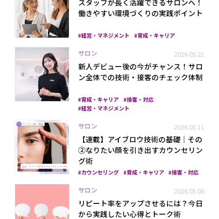
スタッフが長く活躍できるサロンへ！
働きやすい環境づくりの実践ポイント
経営・マネジメント
育成・キャリア
サロン
2026.05.21
新人デビュー後の今がチャンス！サロ
ン全体での技術・接客のチェック体制
育成・キャリア
接客・対応
経営・マネジメント
サロン
2026.05.11
【連載】アイブロウ技術の基礎｜その
②なりたい顔を引き出すカウンセリン
グ術
カウンセリング
育成・キャリア
接客・対応
サロン
2026.05.06
リピート率をアップさせるには？今日
から実践したい心得とトーク術