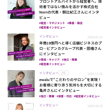
フロントアルバイトから経営者へ。技
術者ではない強みを活かす株式会社
Nornの代表・朝比紀江さんにインタ
ビュー
経営・マネジメント
集客・販促
経営者インタビュー
インタビュー
2026.03.13
年商19億円へと導く店舗ビジネスのプ
ロ―ビアンカグループ代表・田櫓さん
にインタビュー
育成・キャリア
独立・開業
経営者インタビュー
インタビュー
PR
2025.11.25
ewaluで“こだわりのサロン”を実現！
お客様に寄り添う気持ちを大切にする
亀井さんにインタビュー
独立・開業
接客・対応
経営者インタビュー
インタビュー
2025.09.25