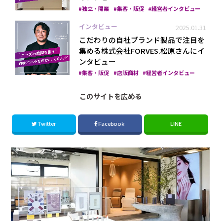
独立・開業
集客・販促
経営者インタビュー
インタビュー
2025.01.31
こだわりの自社ブランド製品で注目を
集める株式会社FORVES.松原さんにイ
ンタビュー
集客・販促
店販商材
経営者インタビュー
このサイトを広める
Twitter
Facebook
LINE