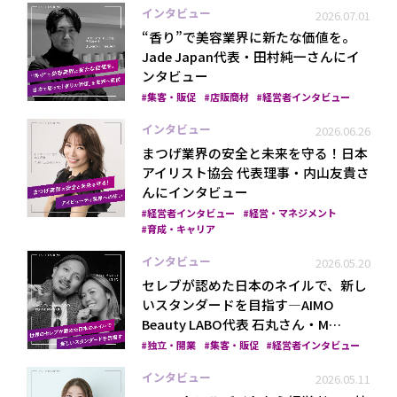
インタビュー
2026.07.01
“香り”で美容業界に新たな価値を。
Jade Japan代表・田村純一さんにイ
ンタビュー
集客・販促
店販商材
経営者インタビュー
インタビュー
2026.06.26
まつげ業界の安全と未来を守る！日本
プライバシーポリシー
アイリスト協会 代表理事・内山友貴さ
んにインタビュー
経営者インタビュー
経営・マネジメント
育成・キャリア
インタビュー
2026.05.20
セレブが認めた日本のネイルで、新し
いスタンダードを目指す―AIMO
Beauty LABO代表 石丸さん・M…
独立・開業
集客・販促
経営者インタビュー
インタビュー
2026.05.11