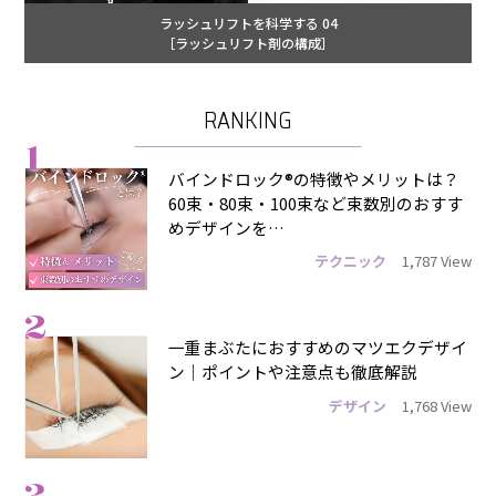
ラッシュリフトを科学する 04
［ラッシュリフト剤の構成］
RANKING
1
バインドロック®の特徴やメリットは？
60束・80束・100束など束数別のおすす
めデザインを…
テクニック
1,787 View
2
一重まぶたにおすすめのマツエクデザイ
ン｜ポイントや注意点も徹底解説
デザイン
1,768 View
3