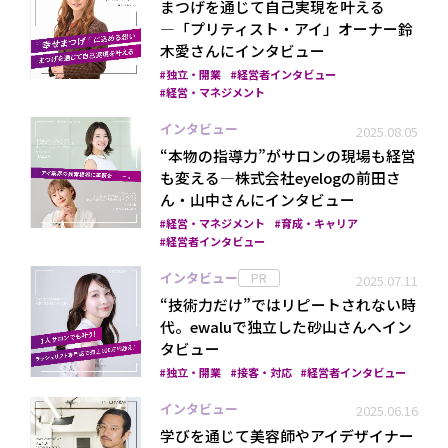
まつげを通じて自己実現を叶える
―「プリティスト・アイ」オーナー鈴
木愛さんにインタビュー
独立・開業
経営者インタビュー
経営・マネジメント
インタビュー
2025.08.05
“本物の指導力”がサロンの現場も経営
も変える―株式会社eyelogの前田さ
ん・山中さんにインタビュー
経営・マネジメント
育成・キャリア
経営者インタビュー
インタビュー
PR
2025.07.11
“技術力だけ”ではリピートされない時
代。ewaluで独立した砂山さんへイン
タビュー
独立・開業
接客・対応
経営者インタビュー
インタビュー
2025.06.16
学びを通じて美容師やアイデザイナー