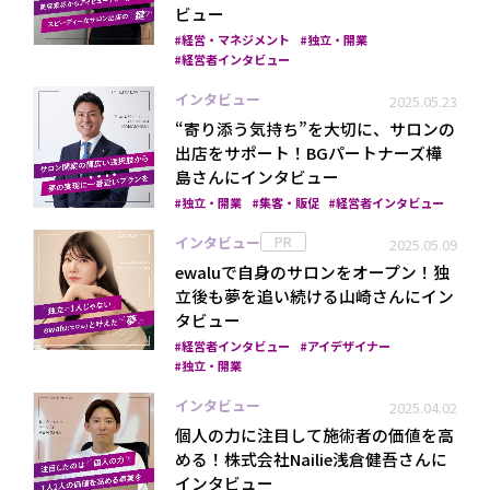
ビュー
経営・マネジメント
独立・開業
経営者インタビュー
インタビュー
2025.05.23
“寄り添う気持ち”を大切に、サロンの
出店をサポート！BGパートナーズ樺
島さんにインタビュー
独立・開業
集客・販促
経営者インタビュー
インタビュー
PR
2025.05.09
ewaluで自身のサロンをオープン！独
立後も夢を追い続ける山崎さんにイン
タビュー
経営者インタビュー
アイデザイナー
独立・開業
インタビュー
2025.04.02
個人の力に注目して施術者の価値を高
める！株式会社Nailie浅倉健吾さんに
インタビュー