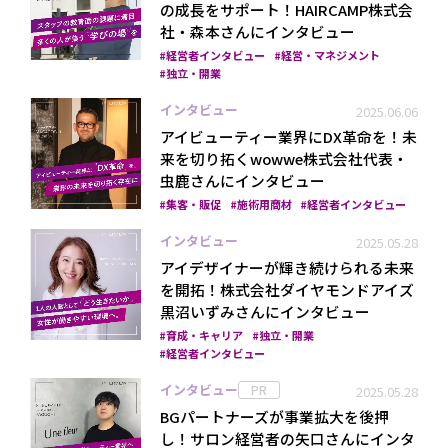
の成長をサポート！HAIRCAMP株式会
社・森本さんにインタビュー
経営者インタビュー
経営・マネジメント
独立・開業
インタビュー
2025.06.06
アイビューティー業界にDX革命を！未
来を切り拓くwowwe株式会社代表・
虫鹿さんにインタビュー
集客・販促
施術用商材
経営者インタビュー
インタビュー
2025.05.28
アイデザイナーが輝き続けられる未来
を開拓！株式会社ダイヤモンドアイズ
黒沼いずみさんにインタビュー
育成・キャリア
独立・開業
経営者インタビュー
インタビュー
PR
2025.05.28
BGパートナーズが事業拡大を後押
し！サロン経営者の矢口さんにインタ