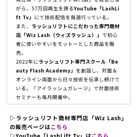
がら、57万回再生を誇る
YouTube「LashLi
ft Tv」
にて技術配信を毎週行っている。
また、
ラッシュリフトにこだわった専門商材
店「Wiz Lash（ウィズラッシュ）」
で初心
者に使いやすいをモットーとした商品を販
売。
2022年に
ラッシュリフト
専門スクール「Be
auty Flash Academy」
を創設し、対面＆
オンライン両面から日々技術を伝承し続けて
いる。「アイラッシュガレージ」で対面技術
セミナーも毎月開催中。
▷ラッシュリフト商材専門店「Wiz Lash」
の販売ページは
こちら
▷YouTube「LashLift Tv」は
こちら