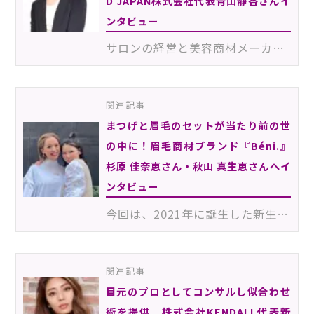
D JAPAN株式会社代表青山静香さんイ
ンタビュー
サロンの経営と美容商材メーカーの運営を行う、RND JAPAN株式会社代表取締役社長青山静香さん。商材を手掛…
関連記事
まつげと眉毛のセットが当たり前の世
の中に！眉毛商材ブランド『Béni.』
杉原 佳奈恵さん・秋山 真生恵さんへイ
ンタビュー
今回は、2021年に誕生した新生眉毛商材ブランド『Béni.（ベニ）』を運営する杉原 佳奈恵さん、秋山 真生恵…
関連記事
目元のプロとしてコンサルし似合わせ
術を提供｜株式会社KENDALL代表新