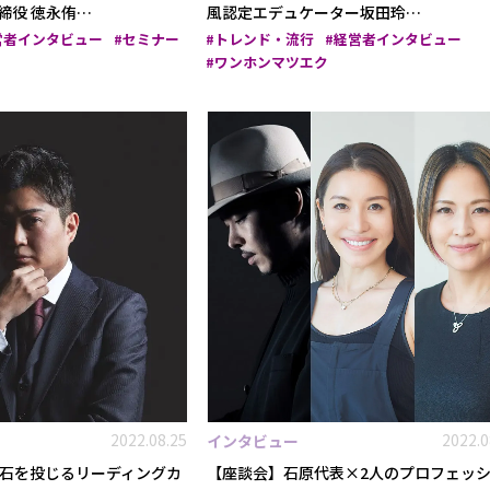
取締役 徳永侑…
風認定エデュケーター坂田玲…
営者インタビュー
セミナー
トレンド・流行
経営者インタビュー
ワンホンマツエク
2022.08.25
2022.0
インタビュー
石を投じるリーディングカ
【座談会】石原代表×2人のプロフェッ