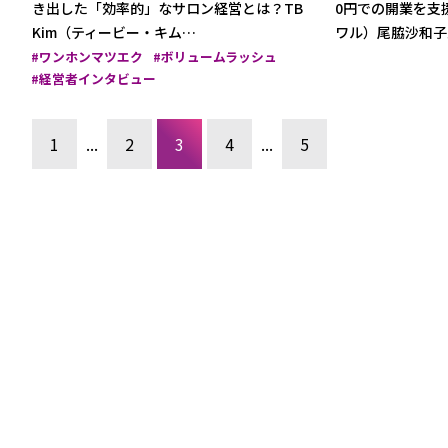
き出した「効率的」なサロン経営とは？TB
0円での開業を支援
Kim（ティービー・キム…
ワル）尾脇沙和子
ワンホンマツエク
ボリュームラッシュ
経営者インタビュー
1
...
2
3
4
...
5