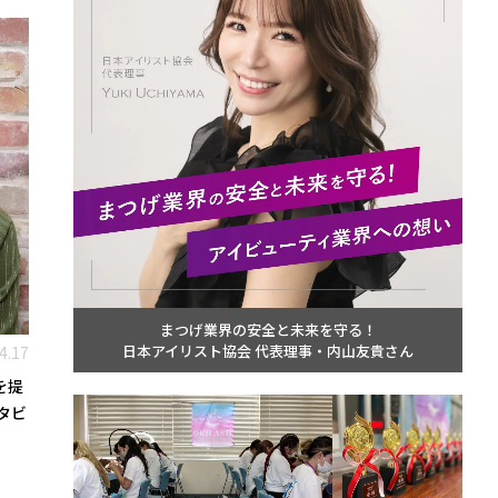
まつげ業界の安全と未来を守る！
日本アイリスト協会 代表理事・内山友貴さん
4.17
を提
タビ