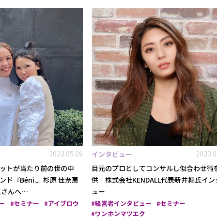
利用規約
お問い合わせ
広告掲載
プライバシーポリシー
Official Social account
2023.05.09
2023.0
インタビュー
ットが当たり前の世の中
目元のプロとしてコンサルし似合わせ術
ド『Béni.』杉原 佳奈恵
供｜株式会社KENDALL代表新井舞氏イン
恵さんへ…
ュー
ー
セミナー
アイブロウ
経営者インタビュー
セミナー
ワンホンマツエク