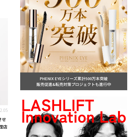
PHENIX EYEシリーズ累計500万本突破
販売促進&転売対策プロジェクトも進行中
2.05
させ
代理店