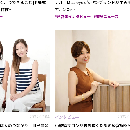
、今できること | R株式
ナル｜Miss eye d’or®新ブランドが生み
口村健…
す、新た…
ー
経営者インタビュー
業界ニュース
2022.07.04
2022.0
インタビュー
は人のつながり｜自己資金
小規模サロンが勝ち抜くための経営論を