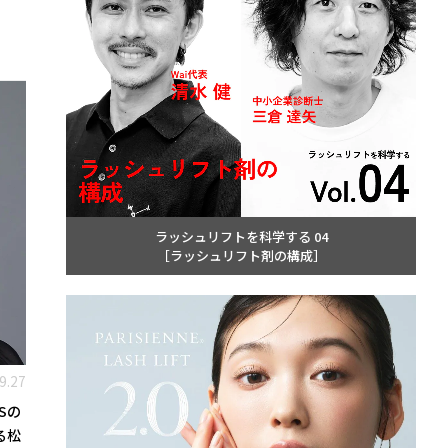
ラッシュリフトを科学する 04
［ラッシュリフト剤の構成］
9.27
Sの
る松