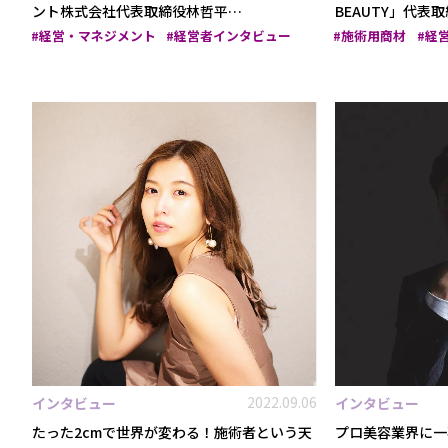
ント株式会社代表取締役林哲平…
BEAUTY」代表
経営・マネジメント
経営者インタビュー
施術用商材
経
2022.09.06
インタビュー
インタビュー
たった2cmで世界が変わる！施術者という天
プロ美容業界に一