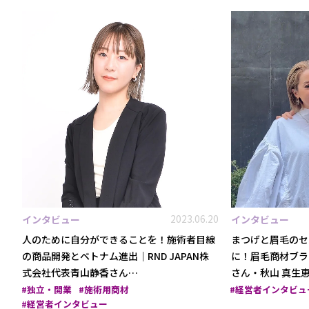
2023.06.20
インタビュー
インタビュー
人のために自分ができることを！施術者目線
まつげと眉毛のセ
の商品開発とベトナム進出｜RND JAPAN株
に！眉毛商材ブラン
式会社代表青山静香さん…
さん・秋山 真生
独立・開業
施術用商材
経営者インタビュ
経営者インタビュー