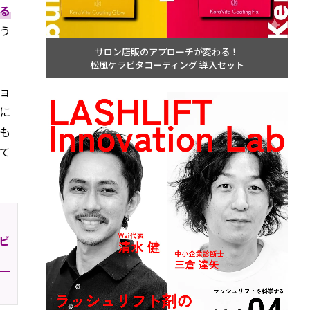
る
う
サロン店販のアプローチが変わる！
松風ケラビタコーティング 導入セット
ョ
に
も
て
ビ