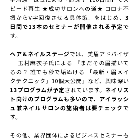
ピード再生 ★成功サロンへの道★ コロナ不
振からV字回復させる具体策」をはじめ、
3
日間で13本のセミナーが開催される予定
で
す。
ヘア＆ネイルステージ
では、美眉アドバイザ
ー 玉村麻衣子氏による 『まだその眉描いて
るの？ 誰でも秒で垢ぬける 「最新・眉メイ
クテクニック」10個大公開』など、興味深い
13プログラムが予定
されています。
ネイリス
ト向けのプログラムも多いので、アイラッシ
ュ兼ネイルサロンの施術者は要チェック
で
す。
その他、業界団体によるビジネスセミナーも