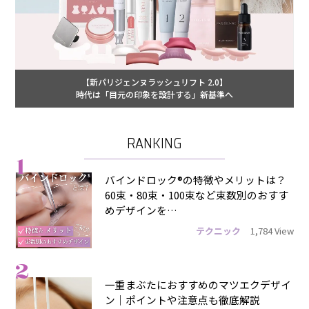
【新パリジェンヌラッシュリフト 2.0】
時代は「目元の印象を設計する」新基準へ
RANKING
1
バインドロック®の特徴やメリットは？
60束・80束・100束など束数別のおすす
めデザインを…
テクニック
1,784 View
2
一重まぶたにおすすめのマツエクデザイ
ン｜ポイントや注意点も徹底解説