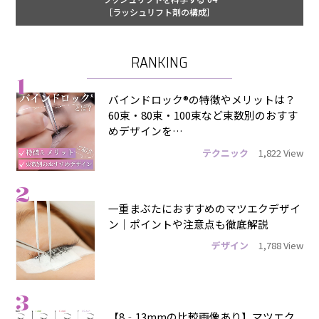
［ラッシュリフト剤の構成］
RANKING
1
バインドロック®の特徴やメリットは？
60束・80束・100束など束数別のおすす
めデザインを…
テクニック
1,822 View
2
一重まぶたにおすすめのマツエクデザイ
ン｜ポイントや注意点も徹底解説
デザイン
1,788 View
3
【8‐13mmの比較画像あり】マツエク