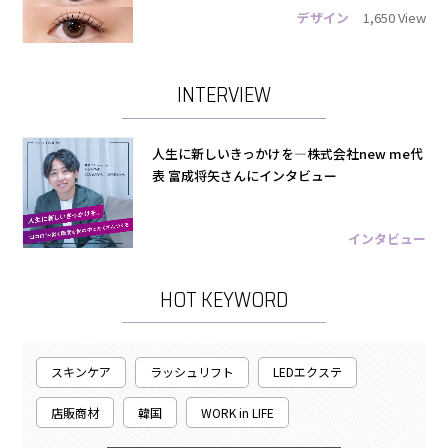
デザイン
1,650 View
INTERVIEW
人生に新しいきっかけを―株式会社new me代
表 富成将矢さんにインタビュー
インタビュー
HOT KEYWORD
スキンケア
ラッシュリフト
LEDエクステ
店販商材
韓国
WORK in LIFE