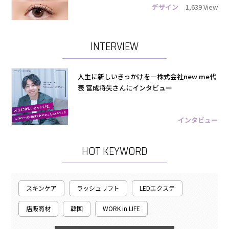
デザイン
1,639 View
INTERVIEW
人生に新しいきっかけを―株式会社new me代
表 富成将矢さんにインタビュー
インタビュー
HOT KEYWORD
スキンケア
ラッシュリフト
LEDエクステ
店販商材
韓国
WORK in LIFE