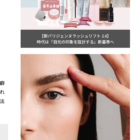
【新パリジェンヌラッシュリフト 2.0】
時代は「目元の印象を設計する」新基準へ
癖
れ
法