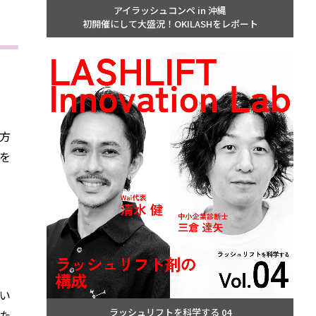
アイラッシュコンペ in 沖縄
初開催にして大盛況！OKILASHをレポート
方
を
い
ラッシュリフトを科学する 04
た