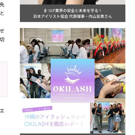
先
まつげ業界の安全と未来を守る！
と
日本アイリスト協会 代表理事・内山友貴さん
せ
切
エ