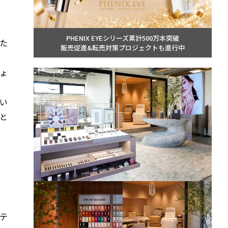
PHENIX EYEシリーズ累計500万本突破
た
販売促進&転売対策プロジェクトも進行中
ょ
い
と
テ