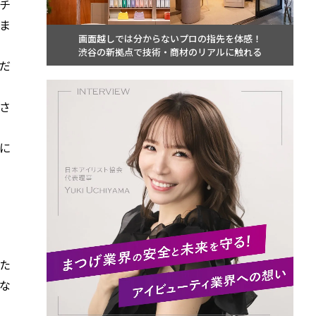
チ
ま
画面越しでは分からないプロの指先を体感！
渋谷の新拠点で技術・商材のリアルに触れる
だ
さ
に
た
な