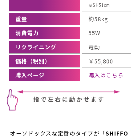
※SH51cm
重量
約58kg
消費電力
55W
リクライニング
電動
価格（税別）
￥55,800
購入ページ
購入はこちら
オーソドックスな定番のタイプが「
SHIFFO