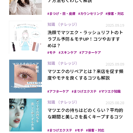
ア方法もくわしく解説
まつげ・目・皮膚
カウンセリング
接客・対応
知識 （ナレッジ）
2025.09.19
洗顔でマツエク・ラッシュリフトのト
ラブル予防＆モチUP！コツやおすす
めは？
モチ
スキンケア
アフターケア
プライバシーポリシー
知識 （ナレッジ）
2025.09.09
マツエクのリペアとは？来店を促す頻
度やモチを良くするコツも解説
アフターケア
まつげエクステ
マツエク知識
知識 （ナレッジ）
2025.08.28
マツエクの持ちはどのくらい？平均的
な期間と美しさを長くキープするコツ
まつげエクステ
モチ
接客・対応