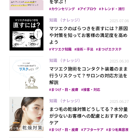
を学ぶ！
カウンセリング
アイブロウ
トレンド・流行
知識 （ナレッジ）
2025.07.06
マツエクのばらつきを直すには？原因
や対策を知ってお客様の満足度を高め
よう
マツエク知識
技術・手法
まつげエクステ
知識 （ナレッジ）
2025.06.30
マツエク施術をコンタクト装着のまま
行うリスクって？サロンの対応方法を
解説
まつげ・目・皮膚
接客・対応
知識 （ナレッジ）
2025.06.27
まつ毛の乾燥対策どうしてる？水分量
が少ないお客様への配慮とおすすめの
ケア
まつげ・目・皮膚
アフターケア
まつ毛美容液