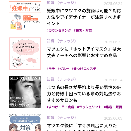
知識 （ナレッジ）
2025.06.24
妊娠中にマツエクの施術は可能？対応
方法やアイデザイナーが注意すべきポ
イント
カウンセリング
接客・対応
知識 （ナレッジ）
2025.06.21
マツエクに「ホットアイマスク」は大
丈夫？モチへの影響とおすすめ商品
モチ
グルー
まつげエクステ
知識 （ナレッジ）
2025.06.14
まつ毛の長さが平均より長い男性の魅
力と特徴｜困っている際の対処法やお
すすめサロンも
まつげ・目・皮膚
ラッシュリフト
集客・販促
知識 （ナレッジ）
2025.06.09
マツエク後に「すぐお風呂に入りた