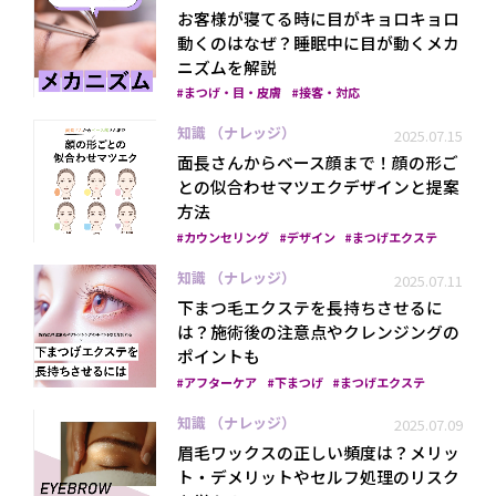
お客様が寝てる時に目がキョロキョロ
動くのはなぜ？睡眠中に目が動くメカ
ニズムを解説
まつげ・目・皮膚
接客・対応
知識 （ナレッジ）
2025.07.15
面長さんからベース顔まで！顔の形ご
との似合わせマツエクデザインと提案
方法
カウンセリング
デザイン
まつげエクステ
知識 （ナレッジ）
2025.07.11
下まつ毛エクステを長持ちさせるに
は？施術後の注意点やクレンジングの
ポイントも
アフターケア
下まつげ
まつげエクステ
知識 （ナレッジ）
2025.07.09
眉毛ワックスの正しい頻度は？メリッ
ト・デメリットやセルフ処理のリスク