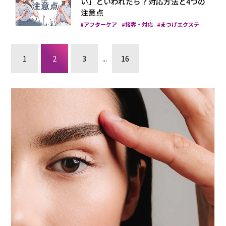
い」といわれたら？対応方法と4つの
注意点
アフターケア
接客・対応
まつげエクステ
1
2
3
...
16