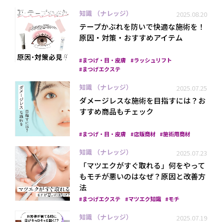
知識 （ナレッジ）
2025.08.20
テープかぶれを防いで快適な施術を！
原因・対策・おすすめアイテム
まつげ・目・皮膚
ラッシュリフト
まつげエクステ
知識 （ナレッジ）
2025.07.25
ダメージレスな施術を目指すには？お
すすめ商品もチェック
まつげ・目・皮膚
店販商材
施術用商材
知識 （ナレッジ）
2025.07.23
「マツエクがすぐ取れる」何をやって
もモチが悪いのはなぜ？原因と改善方
法
まつげエクステ
マツエク知識
モチ
知識 （ナレッジ）
2025.07.19