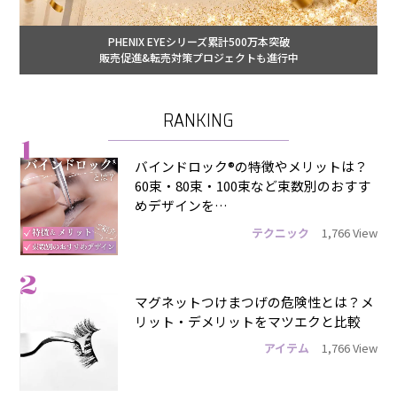
PHENIX EYEシリーズ累計500万本突破
販売促進&転売対策プロジェクトも進行中
RANKING
1
バインドロック®の特徴やメリットは？
60束・80束・100束など束数別のおすす
めデザインを…
テクニック
1,766 View
2
マグネットつけまつげの危険性とは？メ
リット・デメリットをマツエクと比較
アイテム
1,766 View