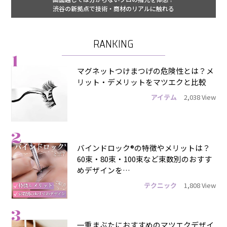
渋谷の新拠点で技術・商材のリアルに触れる
RANKING
1
マグネットつけまつげの危険性とは？メ
リット・デメリットをマツエクと比較
アイテム
2,038 View
2
バインドロック®の特徴やメリットは？
60束・80束・100束など束数別のおすす
めデザインを…
テクニック
1,808 View
3
一重まぶたにおすすめのマツエクデザイ