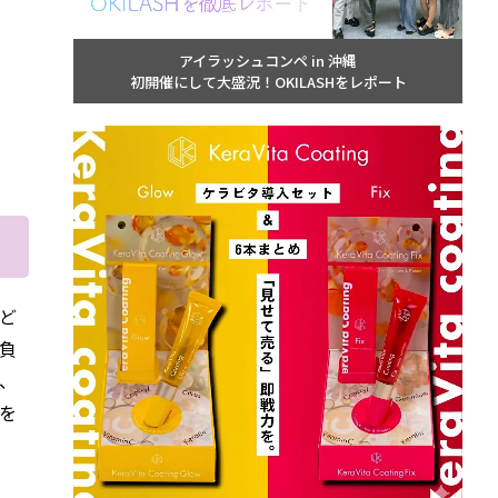
アイラッシュコンペ in 沖縄
初開催にして大盛況！OKILASHをレポート
ほど
負
り、
を