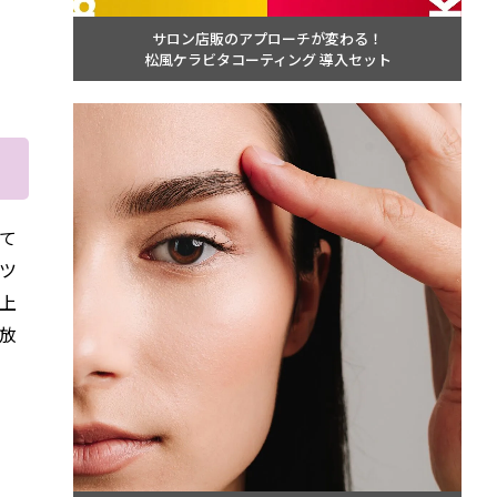
サロン店販のアプローチが変わる！
松風ケラビタコーティング 導入セット
して
ツ
上
放