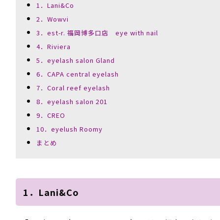
1．Lani&Co
2．Wowvi
3．est-r. 福岡博多口店 eye with nail
4．Riviera
5．eyelash salon Gland
6．CAPA central eyelash
7．Coral reef eyelash
8．eyelash salon 201
9．CREO
10．eyelush Roomy
まとめ
1．Lani&Co