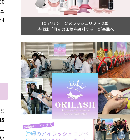
00
ュ
付
【新パリジェンヌラッシュリフト 2.0】
時代は「目元の印象を設計する」新基準へ
と
取
ニ
い