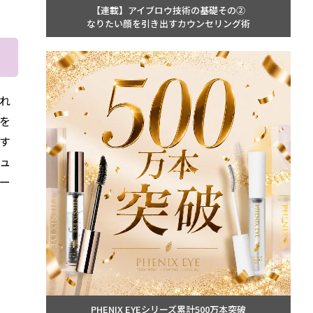
【連載】アイブロウ技術の基礎その②
なりたい顔を引き出すカウンセリング術
連れ
を
す
ュ
ー
PHENIX EYEシリーズ累計500万本突破