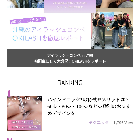
アイラッシュコンペ in 沖縄
初開催にして大盛況！OKILASHをレポート
RANKING
1
バインドロック®の特徴やメリットは？
60束・80束・100束など束数別のおすす
めデザインを…
テクニック
1,796 View