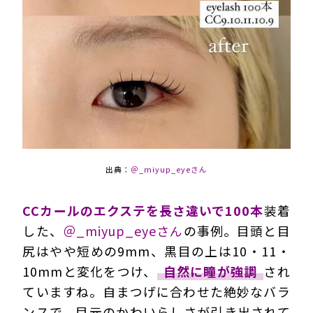
出典：
＠_miyup_eyeさん
CCカールのエクステを長さ違いで100本
装着
した、
＠_miyup_eyeさん
の事例。目頭と目
尻はやや短めの9mm、黒目の上は10・11・
10mmと変化をつけ、
自然に瞳が強調
され
ていますね。自まつげに合わせた絶妙なバラ
ンスで、目元のかわいらしさが引き出されて