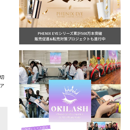
PHENIX EYEシリーズ累計500万本突破
販売促進&転売対策プロジェクトも進行中
切
ア