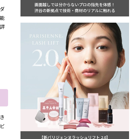
画面越しでは分からないプロの指先を体感！
ダ
渋谷の新拠点で技術・商材のリアルに触れる
能
評
き
ビ
【新パリジェンヌラッシュリフト 2.0】