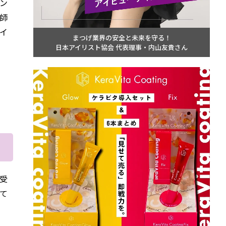
ン
師
イ
まつげ業界の安全と未来を守る！
日本アイリスト協会 代表理事・内山友貴さん
受
て