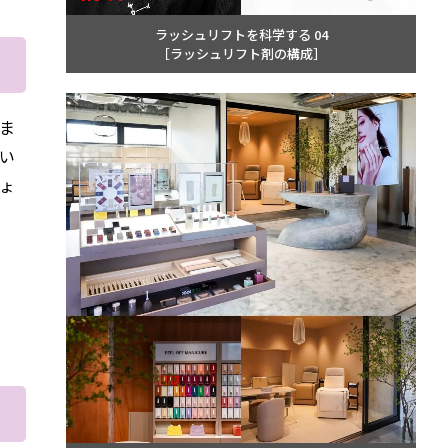
ラッシュリフトを科学する 04
［ラッシュリフト剤の構成］
ま
い
ょ