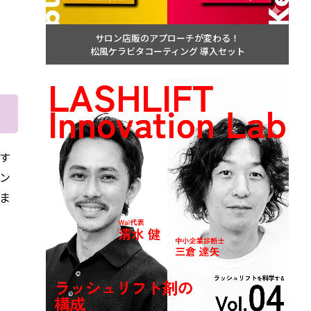
サロン店販のアプローチが変わる！
松風ケラビタコーティング 導入セット
す
ン
ま