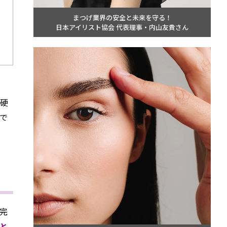
まつげ業界の安全と未来を守る！
日本アイリスト協会 代表理事・内山友貴さん
に硬
で
完
と