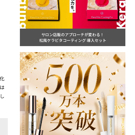
サロン店販のアプローチが変わる！
松風ケラビタコーティング 導入セット
化
は
し