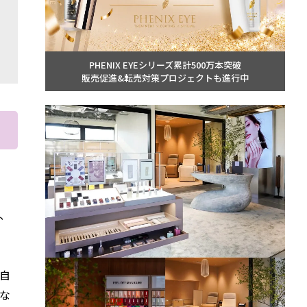
PHENIX EYEシリーズ累計500万本突破
販売促進&転売対策プロジェクトも進行中
、
自
な