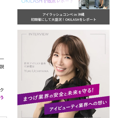
アイラッシュコンペ in 沖縄
初開催にして大盛況！OKILASHをレポート
一
説
ク
う