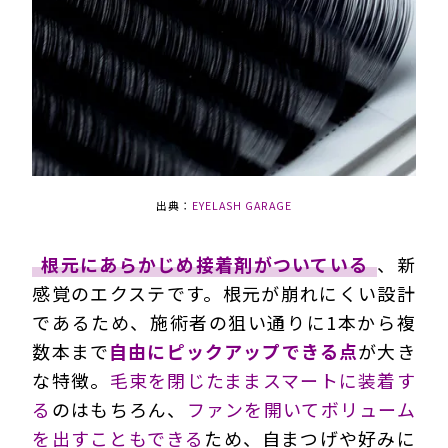
出典：
EYELASH GARAGE
根元にあらかじめ接着剤がついている
、新
感覚のエクステです。根元が崩れにくい設計
であるため、施術者の狙い通りに1本から複
数本まで
自由にピックアップできる点
が大き
な特徴。
毛束を閉じたままスマートに装着す
る
のはもちろん、
ファンを開いてボリューム
を出すこともできる
ため、自まつげや好みに