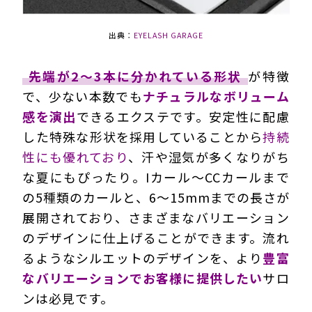
出典：
EYELASH GARAGE
先端が2～3本に分かれている形状
が特徴
で、少ない本数でも
ナチュラルなボリューム
感を演出
できるエクステです。安定性に配慮
した特殊な形状を採用していることから
持続
性にも優れており
、汗や湿気が多くなりがち
な夏にもぴったり。Iカール～CCカールまで
の5種類のカールと、6～15mmまでの長さが
展開されており、さまざまなバリエーション
のデザインに仕上げることができます。流れ
るようなシルエットのデザインを、より
豊富
なバリエーションでお客様に提供したい
サロ
ンは必見です。