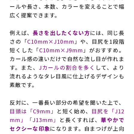
ールや長さ、本数、カラーを変えることで幅
広く提案できます。
例えば、
長さを出したくない方
には、同じ長
さの「
C10mm×J10mm
」や、目尻を1段階
短くした「
C10mm×J9mm
」がおすすめ。
カール感の違いだけで自然な流し目が作れま
す。また、
Jカールの割合を多く
して、より
流れるようなタレ目風に仕上げるデザインも
素敵です。
反対に、一番長い部分の希望を聞いた上で、
目頭は「C9mm」
と短く始め、
目尻を「J12
mm」「J13mm」
と長くすれば、
華やかで
セクシーな印象
になります。自まつげが上向