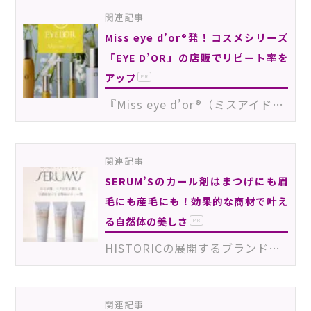
関連記事
Miss eye d’or®発！コスメシリーズ
「EYE D’OR」の店販でリピート率を
アップ
PR
『Miss eye d’or®（ミスアイドール）』は、アイビューティーにまつわるたくさんの技術や商材を生み出して…
関連記事
SERUM’Sのカール剤はまつげにも眉
毛にも産毛にも！効果的な商材で叶え
る自然体の美しさ
PR
HISTORICの展開するブランドのひとつ「SERUM’S（セラムズ）」は、作り込みすぎない美しさを叶える4つの施…
関連記事