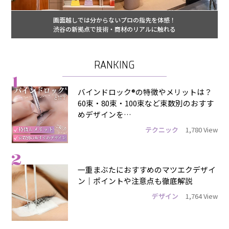
画面越しでは分からないプロの指先を体感！
渋谷の新拠点で技術・商材のリアルに触れる
RANKING
1
バインドロック®の特徴やメリットは？
60束・80束・100束など束数別のおすす
めデザインを…
テクニック
1,780 View
2
一重まぶたにおすすめのマツエクデザイ
ン｜ポイントや注意点も徹底解説
デザイン
1,764 View