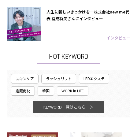
人生に新しいきっかけを―株式会社new me代
表 富成将矢さんにインタビュー
インタビュー
HOT KEYWORD
スキンケア
ラッシュリフト
LEDエクステ
店販商材
韓国
WORK in LIFE
KEYWORD一覧はこちら