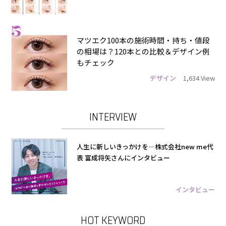
5
マツエク100本の施術時間・持ち・値段
の相場は？120本との比較＆デザイン例
もチェック
デザイン
1,634 View
INTERVIEW
人生に新しいきっかけを―株式会社new me代
表 富成将矢さんにインタビュー
インタビュー
HOT KEYWORD