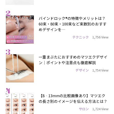
2
バインドロック®の特徴やメリットは？
60束・80束・100束など束数別のおすす
めデザインを…
テクニック
1,756 View
3
一重まぶたにおすすめのマツエクデザイ
ン｜ポイントや注意点も徹底解説
デザイン
1,754 View
4
【8‐13mmの比較画像あり】マツエク
の長さ別のイメージを伝える方法とは？
サロン
1,724 View