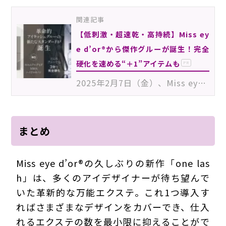
関連記事
【低刺激・超速乾・高持続】Miss ey
e d’or®から傑作グルーが誕生！完全
硬化を速める“＋1”アイテムも
PR
2025年2月7日（金）、Miss eye d’or®から注目の商材が新登場！新たに発売されるのは、低刺激性・速乾性・…
まとめ
Miss eye d’or®の久しぶりの新作「one las
h」は、多くのアイデザイナーが待ち望んで
いた革新的な万能エクステ。これ1つ導入す
ればさまざまなデザインをカバーでき、仕入
れるエクステの数を最小限に抑えることがで