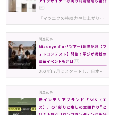
アイデザイナー必携の前処理剤も紹介
PR
「マツエクの持続力や仕上がりの質を高めたい」と願う多くのアイデザイナーへMiss eye d’or®が提案するの…
関連記事
Miss eye d’or®ツアー1周年記念【フ
ォトコンテスト】開催！学びが満載の
豪華イベントも注目
PR
2024年7月にスタートし、日本全国を駆け抜けた【Miss eye d’or®ツアー】がいよいよ1周年！これを記念した…
関連記事
新インテリアブランド「SSS（エ
ス）」の“彩りと癒しの空間作り”と
は？上質なサロンブランディングを叶