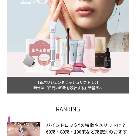
【新パリジェンヌラッシュリフト 2.0】
時代は「目元の印象を設計する」新基準へ
RANKING
1
バインドロック®の特徴やメリットは？
60束・80束・100束など束数別のおすす