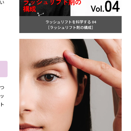
い
ラッシュリフトを科学する 04
［ラッシュリフト剤の構成］
つ
ッ
ト