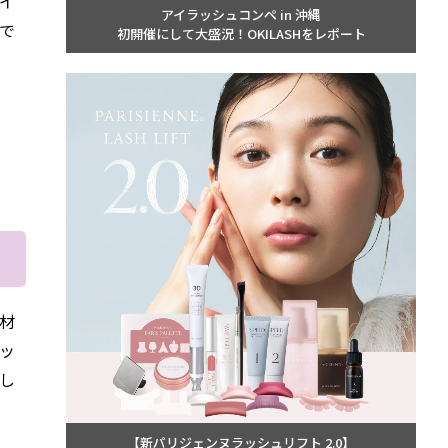
イ
アイラッシュコンペ in 沖縄
で
初開催にして大盛況！OKILASHをレポート
商材
ッ
し
【新パリジェンヌラッシュリフト 2.0】