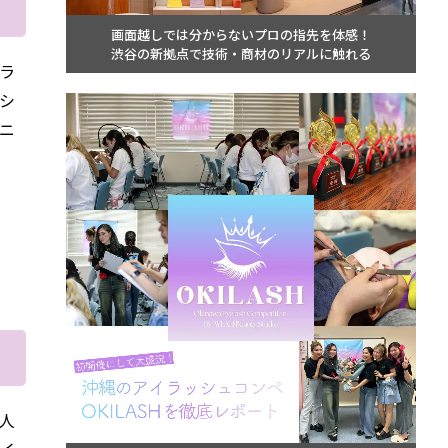
画面越しでは分からないプロの指先を体感！
渋谷の新拠点で技術・商材のリアルに触れる
フラ
シ
ニ
人