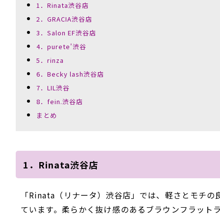
1．Rinata渋谷店
2．GRACIA渋谷店
3．Salon EF渋谷店
4．purete'渋谷
5．rinza
6．Becky lash渋谷店
7．LIL渋谷
8．fein.渋谷店
まとめ
1．Rinata渋谷店
「Rinata（リナータ）渋谷店」では、軽さとモチ
ています。柔らかく抜け感のあるブラウンフラット