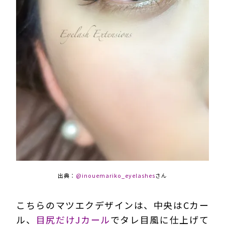
出典：
@inouemariko_eyelashes
さん
こちらのマツエクデザインは、中央はCカー
ル、
目尻だけJカール
でタレ目風に仕上げて