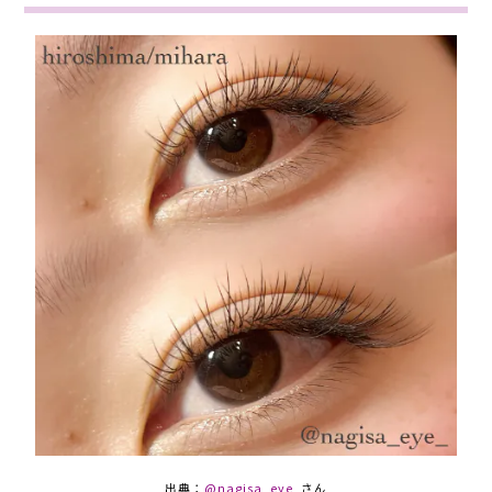
出典：
@nagisa_eye_
さん