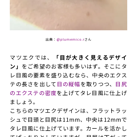
出典：
@plumemico.r
さん
マツエクでは、
「目が大きく見えるデザイ
ン」
をご希望のお客様も多いはず。そこにタ
レ目風の要素を盛り込むなら、中央のエクス
テの長さを出して
目の縦幅
を取りつつ、
目尻
のエクステの密度
を上げてタレ目風に仕上げ
ましょう。
こちらのマツエクデザインは、フラットラッ
シュで目頭と目尻は11mm、中央は12mmで
タレ目風に仕上げています。カールを活かし