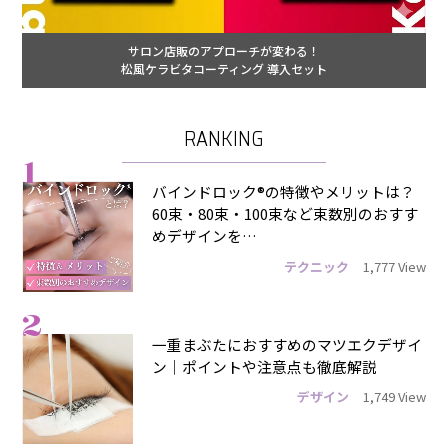
サロン店販のアプローチが変わる！
松風ケラビタコーティング 導入セット
RANKING
1
バインドロック®の特徴やメリットは？
60束・80束・100束など束数別のおすす
めデザインを…
テクニック
1,777 View
2
一重まぶたにおすすめのマツエクデザイ
ン｜ポイントや注意点も徹底解説
デザイン
1,749 View