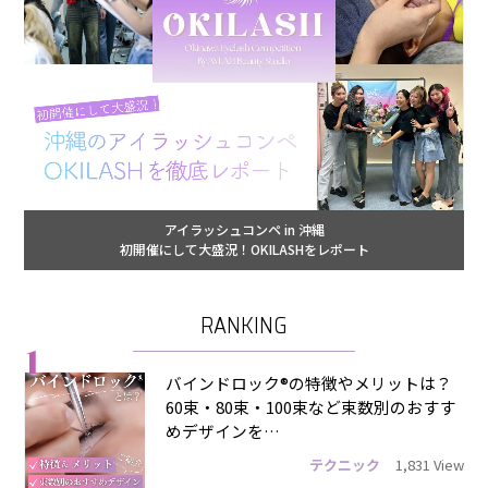
アイラッシュコンペ in 沖縄
初開催にして大盛況！OKILASHをレポート
RANKING
1
バインドロック®の特徴やメリットは？
60束・80束・100束など束数別のおすす
めデザインを…
テクニック
1,831 View