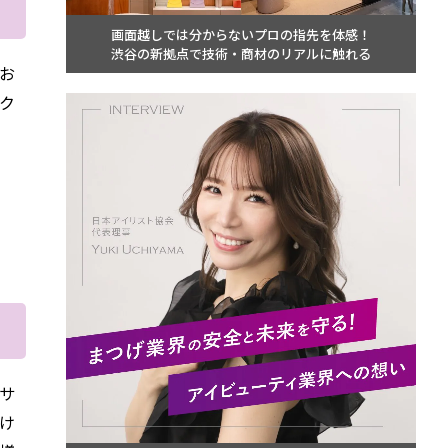
画面越しでは分からないプロの指先を体感！
渋谷の新拠点で技術・商材のリアルに触れる
、お
ク
のサ
け