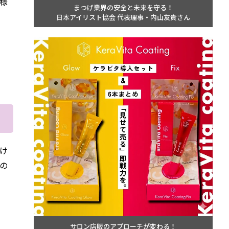
様
まつげ業界の安全と未来を守る！
日本アイリスト協会 代表理事・内山友貴さん
け
の
サロン店販のアプローチが変わる！