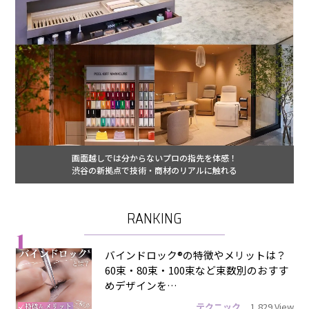
画面越しでは分からないプロの指先を体感！
渋谷の新拠点で技術・商材のリアルに触れる
RANKING
1
バインドロック®の特徴やメリットは？
60束・80束・100束など束数別のおすす
めデザインを…
テクニック
1,829 View