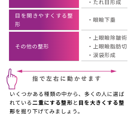
・たれ目形成
目を開きやすくする整
・眼瞼下垂
形
・上眼瞼除皺術
その他の整形
・上眼瞼脂肪切除
・涙袋形成
いくつかある種類の中から、多くの人に選ば
れている
二重にする整形
と
目を大きくする整
形
を掘り下げてみましょう。