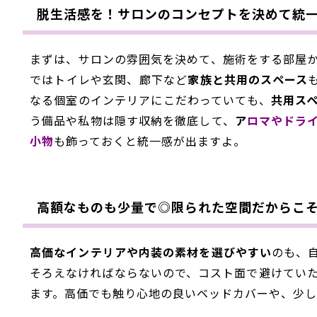
脱生活感を！サロンのコンセプトを決めて統
まずは、サロンの雰囲気を決めて、施術をする部屋
ではトイレや玄関、廊下など
家族と共用のスペース
なる個室のインテリアにこだわっていても、
共用ス
う備品や
私物は隠す収納を徹底して、
ア
ロマやドラ
小物
も飾っておくと統一感が出ますよ。
高額なものも少量で◎限られた空間だからこ
高価なインテリアや内装の素材を選びやすい
のも、
そろえなければならないので、コスト面で避けてい
ます。高価でも触り心地の良いベッドカバーや、少し