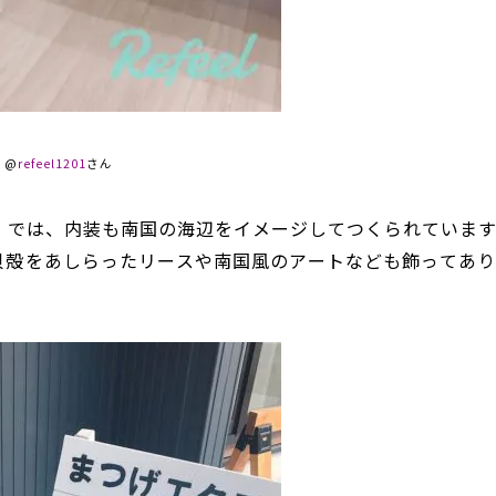
：@
refeel1201
さん
」
では、内装も南国の海辺をイメージしてつくられています
貝殻をあしらったリースや南国風のアートなども飾ってあり