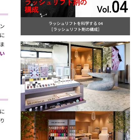
ラッシュリフトを科学する 04
ン
［ラッシュリフト剤の構成］
に
ま
い
に
り