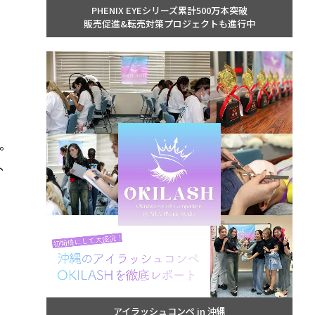
PHENIX EYEシリーズ累計500万本突破
販売促進&転売対策プロジェクトも進行中
。
、
アイラッシュコンペ in 沖縄