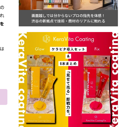
の
れ
画面越しでは分からないプロの指先を体感！
渋谷の新拠点で技術・商材のリアルに触れる
を
は