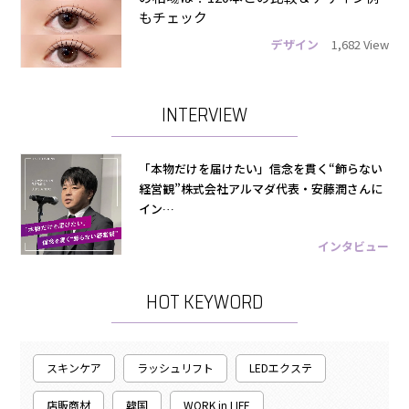
もチェック
デザイン
1,682 View
INTERVIEW
「本物だけを届けたい」信念を貫く“飾らない
経営観”株式会社アルマダ代表・安藤潤さんに
イン…
インタビュー
HOT KEYWORD
スキンケア
ラッシュリフト
LEDエクステ
店販商材
韓国
WORK in LIFE