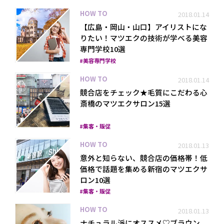
HOW TO
2018.01.14
【広島・岡山・山口】アイリストにな
りたい！マツエクの技術が学べる美容
専門学校10選
美容専門学校
HOW TO
2018.01.14
競合店をチェック★毛質にこだわる心
斎橋のマツエクサロン15選
集客・販促
HOW TO
2018.01.13
意外と知らない、競合店の価格帯！低
価格で話題を集める新宿のマツエクサ
ロン10選
集客・販促
HOW TO
2018.01.13
ナチュラル派にオススメ♡ブラウン