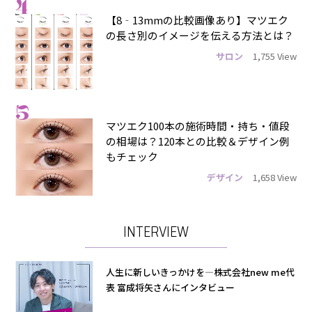
4
【8‐13mmの比較画像あり】マツエク
の長さ別のイメージを伝える方法とは？
サロン
1,755 View
5
マツエク100本の施術時間・持ち・値段
の相場は？120本との比較＆デザイン例
もチェック
デザイン
1,658 View
INTERVIEW
人生に新しいきっかけを―株式会社new me代
表 富成将矢さんにインタビュー