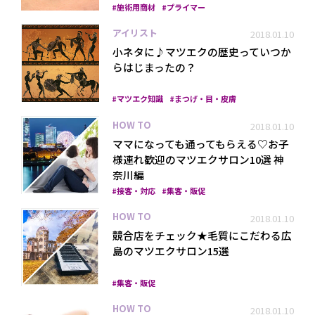
施術用商材
プライマー
アイリスト
2018.01.10
小ネタに♪マツエクの歴史っていつか
らはじまったの？
マツエク知識
まつげ・目・皮膚
HOW TO
2018.01.10
ママになっても通ってもらえる♡お子
様連れ歓迎のマツエクサロン10選 神
奈川編
接客・対応
集客・販促
HOW TO
2018.01.10
競合店をチェック★毛質にこだわる広
島のマツエクサロン15選
集客・販促
HOW TO
2018.01.10