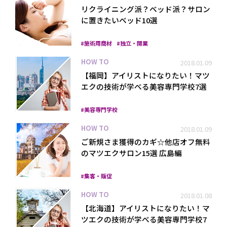
リクライニング派？ベッド派？サロン
に置きたいベッド10選
施術用商材
独立・開業
HOW TO
2018.01.09
【福岡】アイリストになりたい！マツ
エクの技術が学べる美容専門学校7選
美容専門学校
HOW TO
2018.01.09
ご新規さま獲得のカギ☆他店オフ無料
のマツエクサロン15選 広島編
集客・販促
HOW TO
2018.01.08
【北海道】アイリストになりたい！マ
ツエクの技術が学べる美容専門学校7