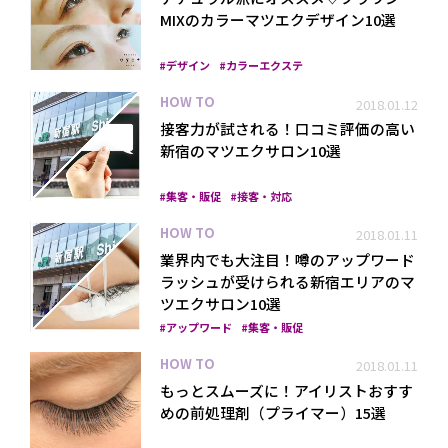
MIXのカラーマツエクデザイン10選
デザイン
カラーエクステ
HOW TO
2018.01.12
接客力が試される！口コミ評価の高い
新宿のマツエクサロン10選
集客・販促
接客・対応
HOW TO
2018.01.11
業界内でも大注目！噂のアップワード
ラッシュが受けられる新宿エリアのマ
ツエクサロン10選
アップワード
集客・販促
HOW TO
2018.01.11
もっとスムーズに！アイリストおすす
めの前処理剤（プライマー）15選