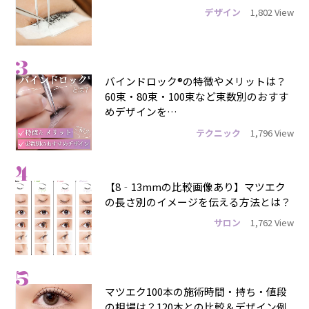
デザイン
1,802 View
3
バインドロック®の特徴やメリットは？
60束・80束・100束など束数別のおすす
めデザインを…
テクニック
1,796 View
4
【8‐13mmの比較画像あり】マツエク
の長さ別のイメージを伝える方法とは？
サロン
1,762 View
5
マツエク100本の施術時間・持ち・値段
の相場は？120本との比較＆デザイン例