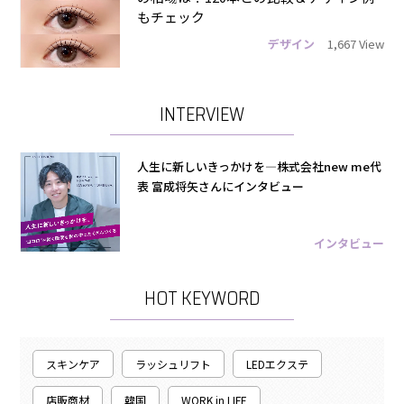
もチェック
デザイン
1,667 View
INTERVIEW
人生に新しいきっかけを―株式会社new me代
表 富成将矢さんにインタビュー
インタビュー
HOT KEYWORD
スキンケア
ラッシュリフト
LEDエクステ
店販商材
韓国
WORK in LIFE