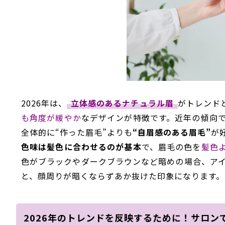
2026年は、
立体感のあるナチュラル眉
がトレンド
も角度が緩やか
なデザイン
が
特徴です。近年の傾向
全体的に“作った眉毛”よりも
“自眉感のある眉毛”
が
色味は髪色に合わせるのが基本
で、眉毛の色を
髪色
色がブラックやダークブラウンなど暗めの場合、ア
と、顔周りが暗くならずあか抜けた印象になります。
2026年のトレンドを反映するために！サロン