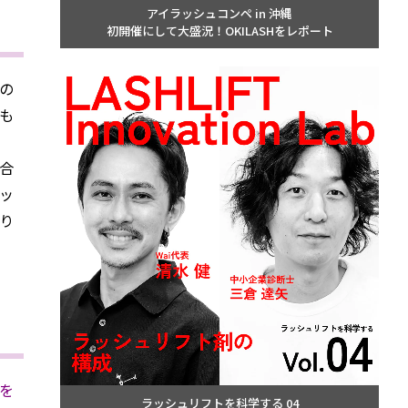
アイラッシュコンペ in 沖縄
初開催にして大盛況！OKILASHをレポート
の
も
合
ッ
り
を
ラッシュリフトを科学する 04