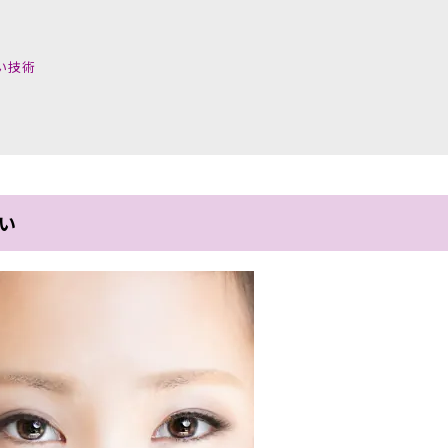
い技術
らい