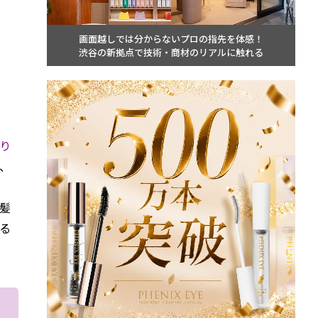
画面越しでは分からないプロの指先を体感！
渋谷の新拠点で技術・商材のリアルに触れる
り
、
髪
る