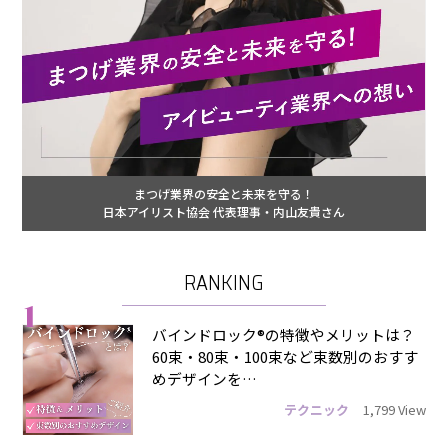
まつげ業界の安全と未来を守る！
日本アイリスト協会 代表理事・内山友貴さん
RANKING
1
バインドロック®の特徴やメリットは？
60束・80束・100束など束数別のおすす
めデザインを…
テクニック
1,799 View