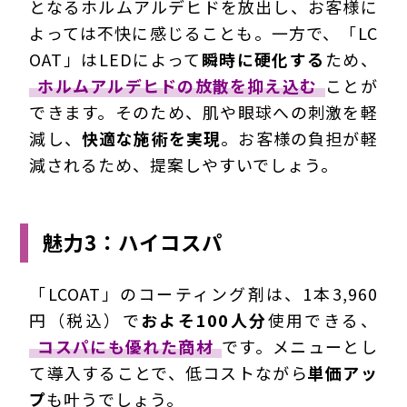
となるホルムアルデヒドを放出し、お客様に
よっては不快に感じることも。一方で、「LC
OAT」はLEDによって
瞬時に硬化する
ため、
ホルムアルデヒドの放散を抑え込む
ことが
できます。そのため、肌や眼球への刺激を軽
減し、
快適な施術を実現
。お客様の負担が軽
減されるため、提案しやすいでしょう。
魅力3：ハイコスパ
「LCOAT」のコーティング剤は、1本3,960
円（税込）で
およそ100人分
使用できる、
コスパにも優れた商材
です。メニューとし
て導入することで、低コストながら
単価アッ
プ
も叶うでしょう。