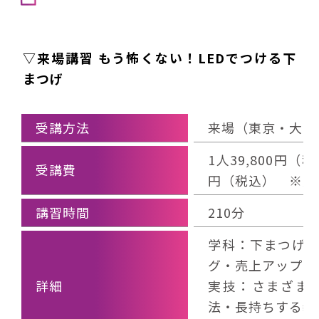
▽来場講習 もう怖くない！LEDでつける下
まつげ
受講方法
来場（東京・大阪
1人39,800円（
受講費
円（税込） ※別
講習時間
210分
学科：下まつげ
グ・売上アップに
詳細
実技：さまざま
法・長持ちする装