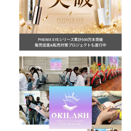
PHENIX EYEシリーズ累計500万本突破
販売促進&転売対策プロジェクトも進行中