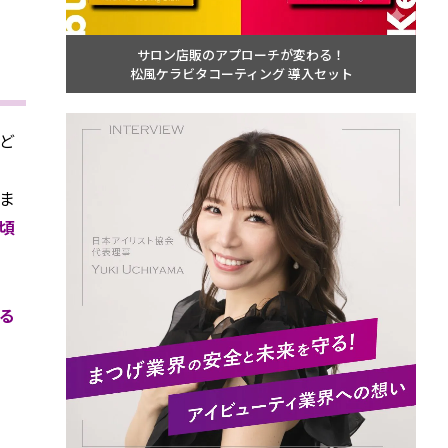
サロン店販のアプローチが変わる！
松風ケラビタコーティング 導入セット
ど
ま
頃
る