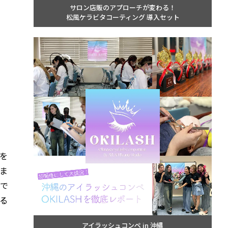
サロン店販のアプローチが変わる！
松風ケラビタコーティング 導入セット
を
ま
的で
る
アイラッシュコンペ in 沖縄