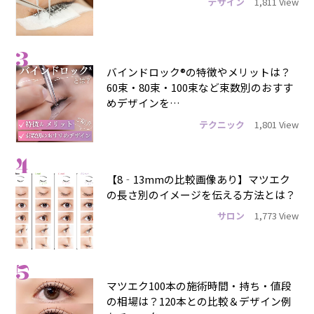
デザイン
1,811 View
3
バインドロック®の特徴やメリットは？
60束・80束・100束など束数別のおすす
めデザインを…
テクニック
1,801 View
4
【8‐13mmの比較画像あり】マツエク
の長さ別のイメージを伝える方法とは？
サロン
1,773 View
5
マツエク100本の施術時間・持ち・値段
の相場は？120本との比較＆デザイン例