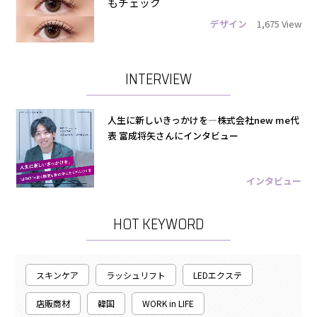
もチェック
デザイン
1,675 View
INTERVIEW
人生に新しいきっかけを―株式会社new me代
表 富成将矢さんにインタビュー
インタビュー
HOT KEYWORD
スキンケア
ラッシュリフト
LEDエクステ
店販商材
韓国
WORK in LIFE