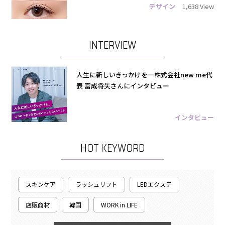
デザイン
1,638 View
INTERVIEW
人生に新しいきっかけを―株式会社new me代
表 富成将矢さんにインタビュー
インタビュー
HOT KEYWORD
スキンケア
ラッシュリフト
LEDエクステ
店販商材
韓国
WORK in LIFE