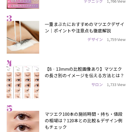
テクニック
1,766 View
3
一重まぶたにおすすめのマツエクデザイ
ン｜ポイントや注意点も徹底解説
デザイン
1,759 View
4
【8‐13mmの比較画像あり】マツエク
の長さ別のイメージを伝える方法とは？
サロン
1,733 View
5
マツエク100本の施術時間・持ち・値段
の相場は？120本との比較＆デザイン例
もチェック