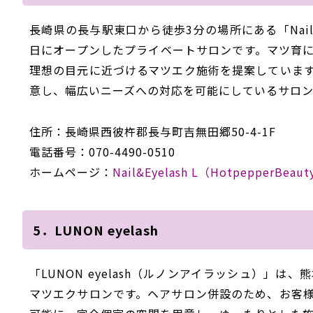
長崎県の長与駅東口から徒歩
3
分の場所に
ある
「
Nai
日
にオープンした
プライベートサロンです。マツ育
理想の目元に近づけるマツエク施術を提案していま
意し、幅広いニーズへの
対応を可能にしているサロン
住所：
長崎県西彼杵郡長与町吉無田郷50-4-1F
電話番号：
070-4490-0510
ホームページ：
Nail&Eyelash
L
（
HotpepperBeaut
5．LUNON eyelash
「LUNON eyelash（ルノンアイラッシュ）」は、
熊
マツエクサロンです。ヘアサロン併設のため、お客