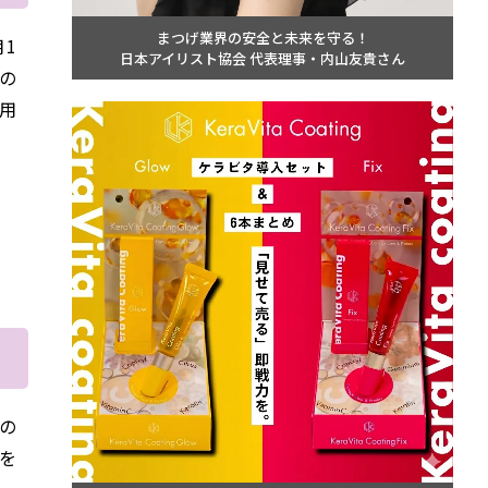
まつげ業界の安全と未来を守る！
月1
日本アイリスト協会 代表理事・内山友貴さん
の
用
の
を