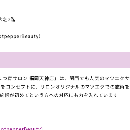
大名2
階
otpepperBeauty
）
まつ育サロン 福岡天神店」は、関西でも人気のマツエクサ
クを
コンセプトに、サロンオリジナルのマツエクでの施術を
施術が初めてという方への対応にも力を入れています。
HotpepperBeauty
）