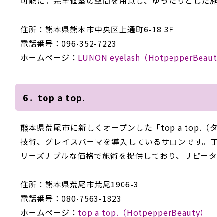
可能に。完全個室の空間を用意し、ゆったりとした
住所：
熊本県熊本市中央区上通町
6-18 3F
電話番号：
096-352-7223
ホームページ：
LUNON eyelash
（
HotpepperBeaut
6．top a top.
熊本県荒尾市に新しくオープンした「top a top
技術、グレイスパーマを導入しているサロンです。
リーズナブルな価格で施術を提供しており、
リピータ
住所：
熊本県荒尾市荒尾
1906-3
電話番号：
080-7563-1823
ホームページ：
top a top.
（
HotpepperBeauty
）