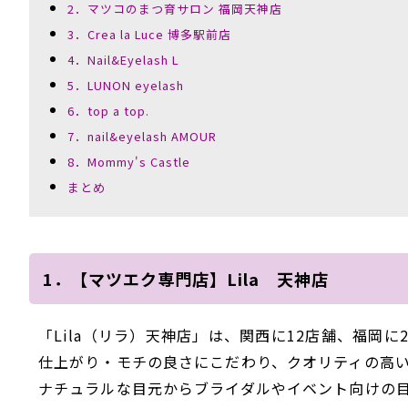
2．マツコのまつ育サロン 福岡天神店
3．Crea la Luce 博多駅前店
4．Nail&Eyelash L
5．LUNON eyelash
6．top a top.
7．nail&eyelash AMOUR
8．Mommy's Castle
まとめ
1．【マツエク専門店】Lila 天神店
「
Lila（リラ）天神店
」
は、関西に12店舗、福岡に
仕上がり・モチの良さにこだわり、クオリティの高
ナチュラルな目元からブライダルやイベント向けの