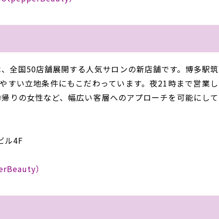
、全国50店舗展開する人気サロンの新店舗です。博多駅筑
いやすい立地条件にもこだわっています。
夜21時まで営業
勤帰りの女性
など
、
幅広い客層へのアプローチを可能にして
ビル
4F
erBeauty
）