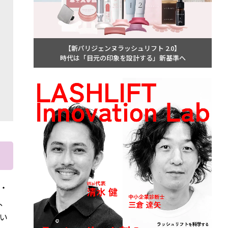
【新パリジェンヌラッシュリフト 2.0】
時代は「目元の印象を設計する」新基準へ
・
、
い