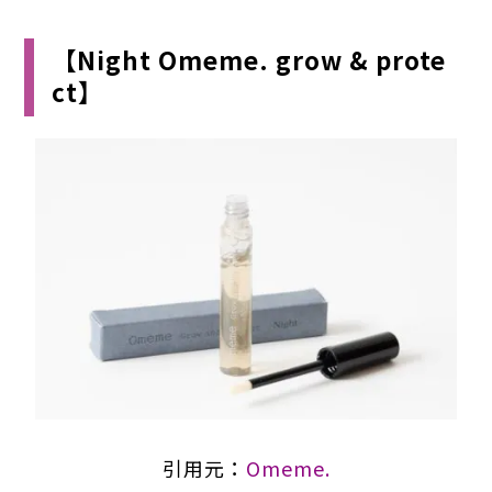
【Night Omeme. grow & prote
ct】
引用元：
Omeme.