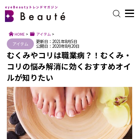
eyeBeautyトレンドマガジン
HOME
>
アイテム
>
更新日：2021年8月5日
アイテム
公開日：2020年8月20日
むくみやコリは職業病？！むくみ・
コリの悩み解消に効くおすすめオイ
ルが知りたい