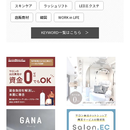
スキンケア
ラッシュリフト
LEDエクステ
店販商材
韓国
WORK in LIFE
KEYWORD一覧はこちら